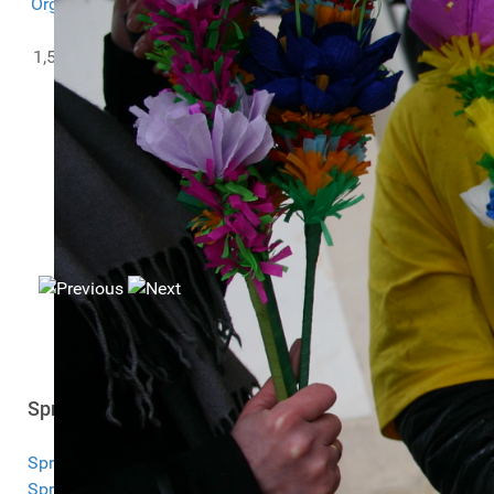
Organizacji Pozarządowych
w ramach projektu
PITax.pl
dla OPP
.
1,5% zbieramy we współpracy z
PITax.pl Łatwe podatki
KRS:
0000251817
Sprawozdania
Sprawozdanie 2025
Sprawozdanie 2024