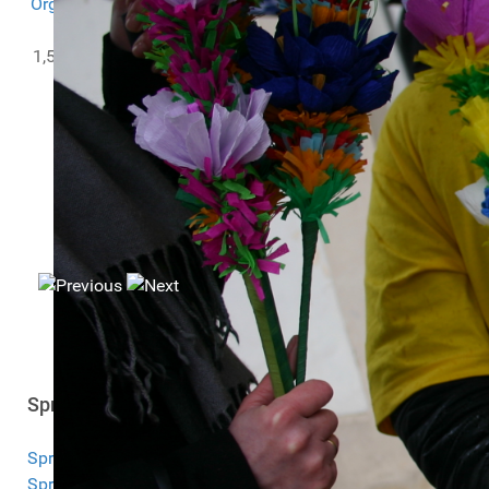
Organizacji Pozarządowych
w ramach projektu
PITax.pl
dla OPP
.
1,5% zbieramy we współpracy z
PITax.pl Łatwe podatki
KRS:
0000251817
Sprawozdania
Sprawozdanie 2025
Sprawozdanie 2024