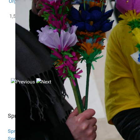
Organizacji Pozarządowych
w ramach projektu
PITax.pl
dla OPP
.
1,5% zbieramy we współpracy z
PITax.pl Łatwe podatki
KRS:
0000251817
Sprawozdania
Sprawozdanie 2025
Sprawozdanie 2024