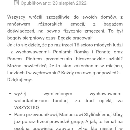
Opublikowano: 23 sierpień 2022
Wszyscy wrócili szczęśliwie do swoich domów, z
mnóstwem różnorakich emocji, z bagażem
doświadczeń, na pewno fizycznie zmęczeni. To był
bogaty sierpniowy czas. Będzie pracował.
Jak to się dzieje, że po raz trzeci 16-scioro młodych ludzi
z wychowawcami- Paniami: Romką i Renatą oraz
Panem Piotrem przemierzało bieszczadzkie szlaki?
Można powiedzieć, że to stan zakochania: w miejscu,
ludziach i w wędrowaniu? Każdy ma swoją odpowiedź.
Dziękujemy:
wyżej wymienionym wychowawcom-
wolontariuszom fundacji za trud opieki, za
WSZYSTKO,
Panu przewodnikowi, Mariuszowi Stylińskiemu, który
już po raz trzeci prowadził grupę. A jak, to temat na
osobną opowieść. Zapytam tylko, kto niesie ( w