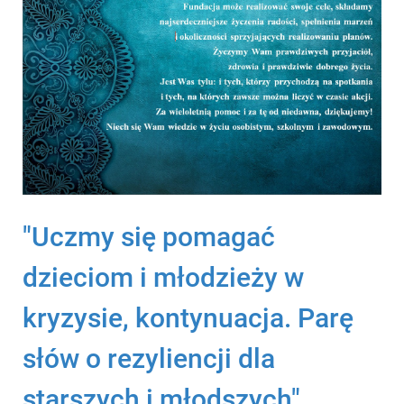
"Uczmy się pomagać
dzieciom i młodzieży w
kryzysie, kontynuacja. Parę
słów o rezyliencji dla
starszych i młodszych".