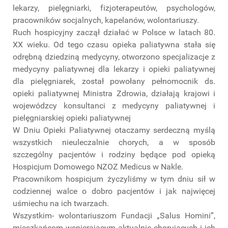
lekarzy, pielęgniarki, fizjoterapeutów, psychologów,
pracowników socjalnych, kapelanów, wolontariuszy.
Ruch hospicyjny zaczął działać w Polsce w latach 80.
XX wieku. Od tego czasu opieka paliatywna stała się
odrębną dziedziną medycyny, otworzono specjalizacje z
medycyny paliatywnej dla lekarzy i opieki paliatywnej
dla pielęgniarek, został powołany pełnomocnik ds.
opieki paliatywnej Ministra Zdrowia, działają krajowi i
wojewódzcy konsultanci z medycyny paliatywnej i
pielęgniarskiej opieki paliatywnej
W Dniu Opieki Paliatywnej otaczamy serdeczną myślą
wszystkich nieuleczalnie chorych, a w sposób
szczególny pacjentów i rodziny będące pod opieką
Hospicjum Domowego NZOZ Medicus w Nakle.
Pracownikom hospicjum życzyliśmy w tym dniu sił w
codziennej walce o dobro pacjentów i jak najwięcej
uśmiechu na ich twarzach.
Wszystkim- wolontariuszom Fundacji „Salus Homini”,
mieszkańcom wspierającym aktualnie chorujących i ich