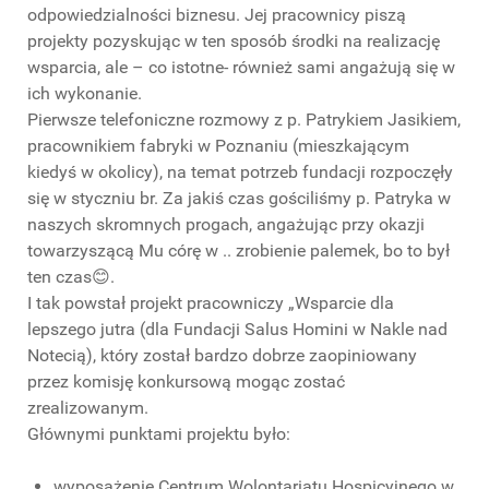
odpowiedzialności biznesu. Jej pracownicy piszą
projekty pozyskując w ten sposób środki na realizację
wsparcia, ale – co istotne- również sami angażują się w
ich wykonanie.
Pierwsze telefoniczne rozmowy z p. Patrykiem Jasikiem,
pracownikiem fabryki w Poznaniu (mieszkającym
kiedyś w okolicy), na temat potrzeb fundacji rozpoczęły
się w styczniu br. Za jakiś czas gościliśmy p. Patryka w
naszych skromnych progach, angażując przy okazji
towarzyszącą Mu córę w .. zrobienie palemek, bo to był
ten czas😊.
I tak powstał projekt pracowniczy „Wsparcie dla
lepszego jutra (dla Fundacji Salus Homini w Nakle nad
Notecią), który został bardzo dobrze zaopiniowany
przez komisję konkursową mogąc zostać
zrealizowanym.
Głównymi punktami projektu było:
wyposażenie Centrum Wolontariatu Hospicyjnego w