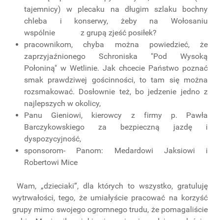
tajemnicy) w plecaku na długim szlaku bochny
chleba i konserwy, żeby na Wołosaniu
wspólnie z grupą zjeść posiłek?
pracownikom, chyba można powiedzieć, że
zaprzyjaźnionego Schroniska "Pod Wysoką
Połoniną" w Wetlinie. Jak chcecie Państwo poznać
smak prawdziwej gościnności, to tam się można
rozsmakować. Dosłownie też, bo jedzenie jedno z
najlepszych w okolicy,
Panu Gieniowi, kierowcy z firmy p. Pawła
Barczykowskiego za bezpieczną jazdę i
dyspozycyjność,
sponsorom- Panom: Medardowi Jaksiowi i
Robertowi Mice
Wam, „dzieciaki”, dla których to wszystko, gratuluję
wytrwałości, tego, że umiałyście pracować na korzyść
grupy mimo swojego ogromnego trudu, że pomagaliście