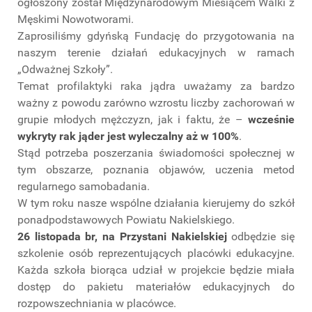
ogłoszony został Międzynarodowym Miesiącem Walki z
Męskimi Nowotworami.
Zaprosiliśmy gdyńską Fundację do przygotowania na
naszym terenie działań edukacyjnych w ramach
„Odważnej Szkoły”.
Temat profilaktyki raka jądra uważamy za bardzo
ważny z powodu zarówno wzrostu liczby zachorowań w
grupie młodych mężczyzn, jak i faktu, że –
wcześnie
wykryty rak jąder jest wyleczalny aż w 100%
.
Stąd potrzeba poszerzania świadomości społecznej w
tym obszarze, poznania objawów, uczenia metod
regularnego samobadania.
W tym roku nasze wspólne działania kierujemy do szkół
ponadpodstawowych Powiatu Nakielskiego.
26 listopada br, na Przystani Nakielskiej
odbędzie się
szkolenie osób reprezentujących placówki edukacyjne.
Każda szkoła biorąca udział w projekcie będzie miała
dostęp do pakietu materiałów edukacyjnych do
rozpowszechniania w placówce.