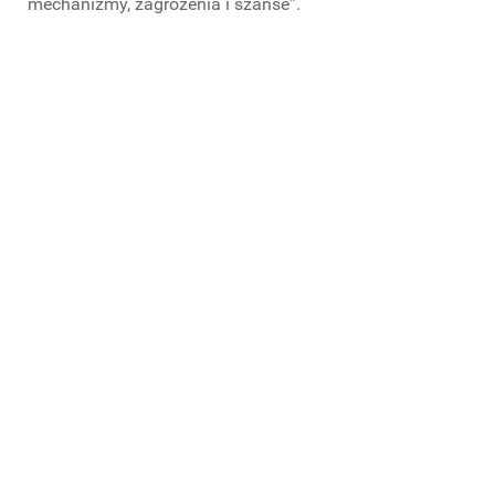
mechanizmy, zagrożenia i szanse”.