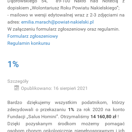
Dąbrowskiego 54, 89-100 Nakło nad Notecią z
dopiskiem „Wolontariusz Roku Powiatu Nakielskiego”;
- mailowo w wersji edytowalnej wraz z 2-3 zdjęciami na
adres:
emilia.marach@powiat-nakielski.pl
W załączeniu formularz zgłoszeniowy oraz regulamin.
Formularz zgłoszeniowy
Regulamin konkursu
1%
Szczegóły
Opublikowano: 16 sierpień 2021
Bardzo dziękujemy wszystkim podatnikom, którzy
zdecydowali o przekazaniu
1%
za rok 2020 na konto
Fundacji „Salus Homini”. Otrzymaliśmy
14 160,80 zł
!
Dzięki pozyskanym środkom możemy pomagać
osobom chorym onkologicznie, niepełnosprawnym i ich