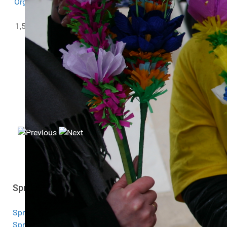
Organizacji Pozarządowych
w ramach projektu
PITax.pl
dla OPP
.
1,5% zbieramy we współpracy z
PITax.pl Łatwe podatki
KRS:
0000251817
Sprawozdania
Sprawozdanie 2025
Sprawozdanie 2024