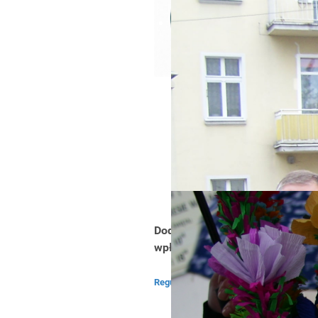
jak
- C
-c
i s
A 
nie
no
GD
Ws
P
Dodatkowo na konto wpłynęło 
Sz
wpłat na kwotę 18 097,75 zł
Regulamin przekazywania darowizn
Oto