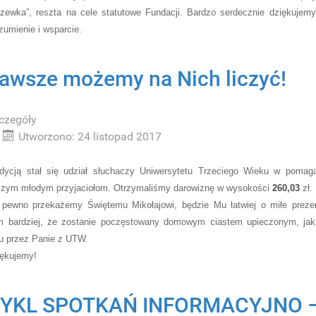
zewka”, reszta na cele statutowe Fundacji. Bardzo serdecznie dziękujem
zumienie i wsparcie.
awsze możemy na Nich liczyć!
czegóły
Utworzono: 24 listopad 2017
dycją stał się udział słuchaczy Uniwersytetu Trzeciego Wieku w pomag
zym młodym przyjaciołom. Otrzymaliśmy darowiznę w wysokości
260,03
zł.
 pewno przekażemy
Świętemu Mikołajowi, będzie Mu łatwiej o miłe preze
m bardziej, że zostanie poczęstowany domowym ciastem upieczonym, jak
u przez Panie z UTW.
ękujemy!
YKL SPOTKAŃ INFORMACYJNO 