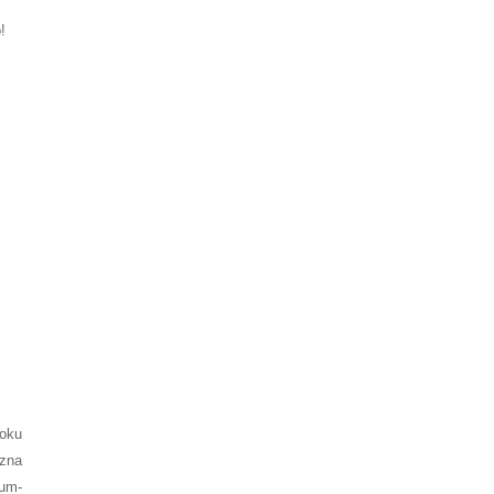
o!
m
j
oku
czna
um-