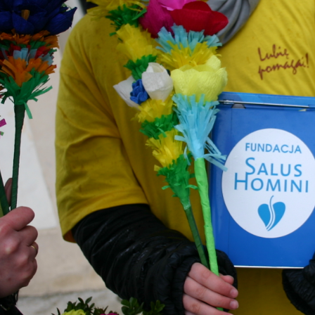
kliknij aby powiększyć
onanie - wolontariusz Max. Materiał – plastelina….docelowo modelina! Jak
 się podoba? A może ktoś jeszcze zaproponuje swoją odsłonę naszej lalecz
ekamy na pomysły!
I Bal Fundacyjny
czegóły