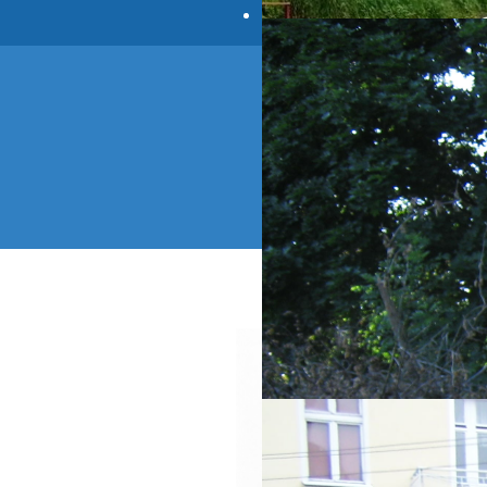
AKTUALNOŚCI
CEL
KONTO BANKOWE
ABO
Ś
Sz
….