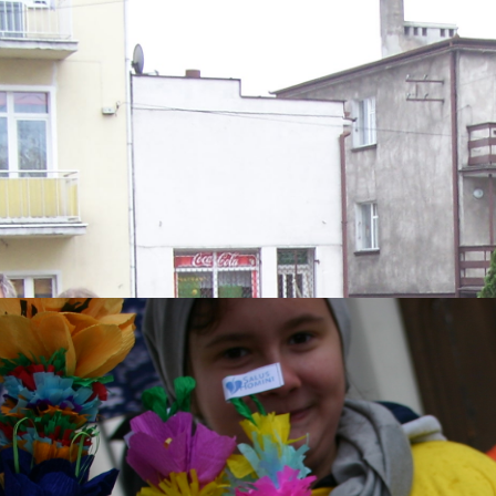
 ten smutny Pan w ankiecie, na pytanie:
o jest najważniejsze w Święta?
hoinka……
tale mieli świadomość, czyje to tak naprawdę Święta !!!
zaczarowani magią tych Świąt … stanęli samotnie pod rozgwieżdżo
bem i patrząc na spadające płatki śniegu, pomyśleli o ludziach, któ
simy w sercu, życząc im SPOKOJNYCH ŚWIĄT, wszędzie t
ZIEKOLWIEK SĄ !!!
zystkim bez wyjątku spokojnych Świąt życzy Fundacja „Salus Homini”!
lastelinowa Salusia
57
czegóły
Utworzono: 12 grudzień 2017
 nowa, odświeżona wersja naszej, fundacyjnej Salusi!