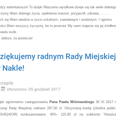
dzy wolontariusze! To dzięki Waszemu wysiłkowi dzieje się tak wiele dobreg
zymy Wam dobrego życia, spełnienia marzeń, przyjaciół, zdrowia, …… .
ch się Wam wiedzie w życiu szkolnym, zawodowym i osobistym. I ogromu
ości Wam wszyscy życzymy, bo to przecież Wy sami stajecie się jej źródłe
 wielu osób.
 dobrze, że jesteście!
ziękujemy radnym Rady Miejskie
 Nakle!
czegóły
Utworzono: 05 grudzień 2017
ięki ogromnemu zaangażowaniu
Pana Pawła Wiśniewskiego
30 XI 2017 r
sesji Rady Miejskiej zebrano 287,50 zł. Otrzymaną kwotę (zbiórka publi
15/4524/OR) rozdysponowano: 40%- 115,00 zł na subkonto “Hospicj