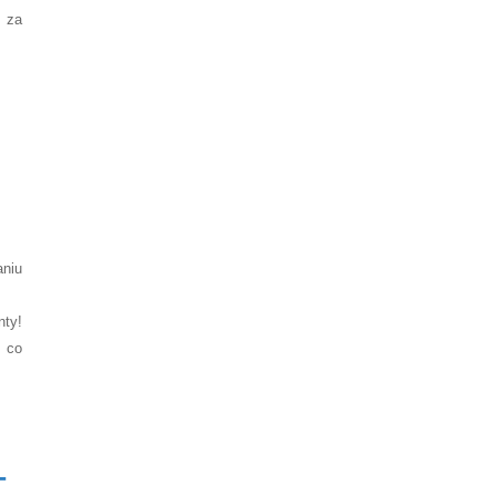
y za
aniu
nty!
 co
–