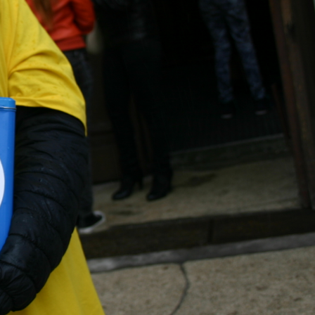
Laureat konkursu
"Wolontariat w akcji
2016"
organizowanego przez
Kujawsko- Pomorską
Federację Organizacji
Pozarządowych
ki?
kliknij aby powiększyć