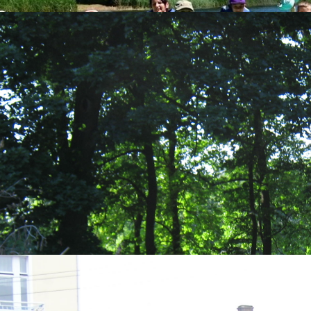
E FUNDACJI
CENTRUM WOLONTARIATU
REGULAMIN
UT US
KONTAKT
GALERIA
FACEBOOK FUNDACJI
VESPA ON TOUR 66
wiąteczny czas!!!!
czegóły
Utworzono: 20 grudzień 2017
żebyśmy w nawale „ważnych” , przedświątecznych spraw nie odpowiada