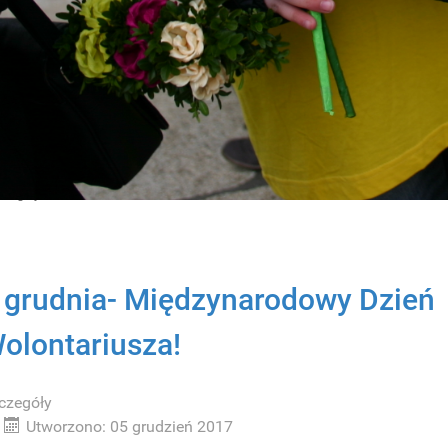
Utworzono: 12 grudzień 2017
yscy przyjaciele Fundacji „Salus Homini” i entuzjaści dobrej, kulturalnej za
harytatywnym przesłaniem…..
rdecznie zapraszamy
3 lutego 2018 r. do restauracji Ekspresja w Nakle
ecią na nasz II bal !!!
y dochód przeznaczamy na realizację celów statutowych, a 40 % na bu
picjum stacjonarnego w Olszewce!
zegóły wkrótce!!!
 grudnia- Międzynarodowy Dzień
olontariusza!
czegóły
Utworzono: 05 grudzień 2017