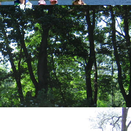
JAK MOŻESZ POMÓC
HOSPICJUM OLSZEWKA
Szukaj...
li,