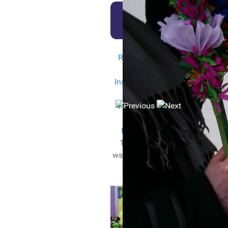
Rozliczenie PIT we
współpracy z
Instytutem Wsparcia
Organizacji
Pozarządowych
w
ramach projektu
PITax.pl dla OPP
.
Wyk
1,5% zbieramy we
Wam
współpracy z
PITax.pl
Cz
Łatwe podatki
I
Sz