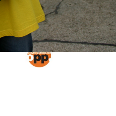
bawy
 nad
dowę