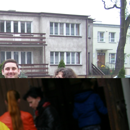
DZIAŁAMY JUŻ
20 LAT !!
Laureat Konkursu o
nym
Nagrodę Marszałka
rych
Województwa Kujawsko-
am,
Pomorskiego
na najlepsze inicjatywy
społeczne realizowane
przez
organizacje pozarządowe
pn. „Rodzynki z
pozarządówki”
w 2010 roku.