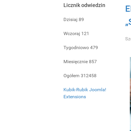
Licznik odwiedzin
E
Dzisiaj
89
„
Wczoraj
121
Sz
Tygodniowo
479
Miesięcznie
857
Ogółem
312458
Kubik-Rubik Joomla!
Extensions